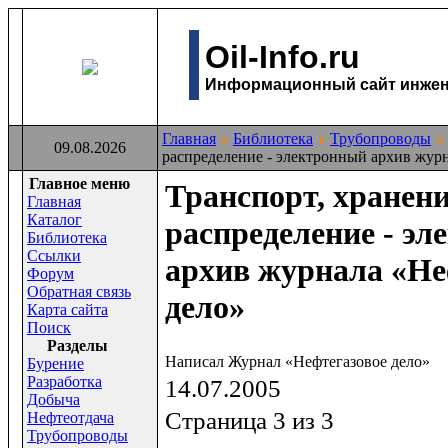
Oil-Info.ru
Информационный сайт инжене
Главная
Библиотека
Трубопроводы
09.08.2026
распределение - электронный архив жур
Главное меню
Транспорт, хранени
Главная
Каталог
распределение - э
Библиотека
Ссылки
архив журнала «Не
Форум
Обратная связь
дело»
Карта сайта
Поиск
Раздeлы
Написал Журнал «Нефтегазовое дело»
Бурение
Разработка
14.07.2005
Добыча
Страница 3 из 3
Нефтеотдача
Трубопроводы