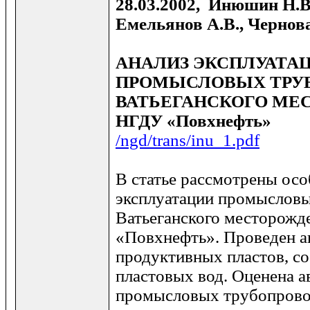
28.03.2002, Инюшин Н.В
Емельянов А.В., Чернова
АНАЛИЗ ЭКСПЛУАТА
ПРОМЫСЛОВЫХ ТРУ
ВАТЬЕГАНСКОГО МЕ
НГДУ «Повхнефть»
/ngd/trans/inu_1.pdf
В статье рассмотрены ос
эксплуатации промыслов
Ватьеганского месторож
«Повхнефть». Проведен а
продуктивных пластов, со
пластовых вод. Оценена а
промысловых трубопрово