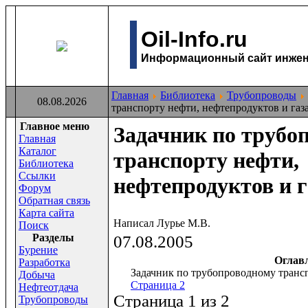
Oil-Info.ru
Информационный сайт инжене
Главная
Библиотека
Трубопроводы
08.08.2026
транспорту нефти, нефтепродуктов и газ
Главное меню
Задачник по трубо
Главная
Каталог
транспорту нефти,
Библиотека
Ссылки
нефтепродуктов и г
Форум
Обратная связь
Карта сайта
Написал Лурье М.В.
Поиск
Раздeлы
07.08.2005
Бурение
Оглав
Разработка
Задачник по трубопроводному трансп
Добыча
Страница 2
Нефтеотдача
Страница 1 из 2
Трубопроводы