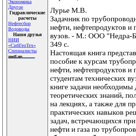
Экономика
Другое
Лурье М.В.
Гидравлические
Задачник по трубопровод
расчеты
Нефтесбор
нефти, нефтепродуктов и г
Водоводы
вузов. - М.: ООО "Недра-Б
Наши друзья
НИИ
349 с.
«СибГеоТех»
Специалисты
Настоящая книга представ
пособие к курсам трубопр
нефти, нефтепродуктов и 
студентам технических ву
книге задачи необходимы 
теоретических знаний, по
на лекциях, а также для п
практических навыков ре
задач, встречающихся при
нефти и газа по трубопров