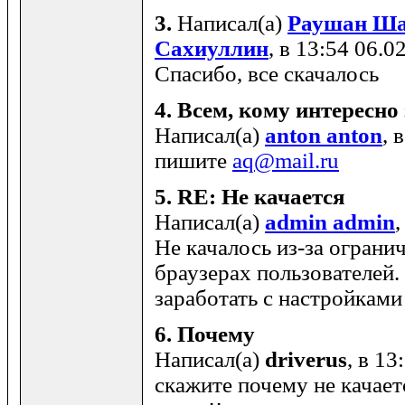
3.
Написал(а)
Раушан Ша
Сахиуллин
, в 13:54 06.0
Спасибо, все скачалось
4.
Всем, кому интересно 
Написал(а)
anton anton
, 
пишите
aq@mail.ru
5.
RE: Не качается
Написал(а)
admin admin
,
Не качалось из-за ограни
браузерах пользователей
заработать с настройкам
6.
Почему
Написал(а)
driverus
, в 13
скажите почему не качает