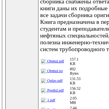
сборника снабжены ответа
книги даны их подробные
все задачи сборника ориг
Книга предназначена в пе
студентам и преподавател
нефтяных специальностей,
полезна инженерно-техни
систем трубопроводного т
157.1
Obtitul.pdf
KB
892
Obtitul.txt
Bytes
131.53
Oglav.pdf
KB
156.52
Predisl.pdf
KB
2.05
1.pdf
MB
2.44