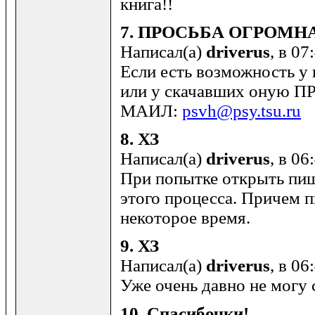
книга!!
7.
ПРОСЬБА ОГРОМН
Написал(а)
driverus
, в 07
Если есть возможность у
или у скачавших оную
МАИЛ:
psvh@psy.tsu.ru
8.
ХЗ
Написал(а)
driverus
, в 06
При попытке открыть пи
этого процесса. Причем 
некоторое время.
9.
ХЗ
Написал(а)
driverus
, в 06
Уже очень давно не могу 
10.
Спасибочки!