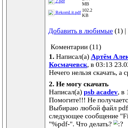
2.pdf
MB
102.2
RekomLit.pdf
KB
Добавить в любимые
(1) 
Коментарии (11)
1.
Написал(а)
Артём Але
Космачевск
, в 03:13 23.
Нечего нельзя скачать, а с
2.
Не могу скачать
Написал(а)
psb acadev
, в
Помогите!!! Не получаетс
Выбираю любой файл pdf, 
следующее сообщение "Fil
"%pdf-". Что делать?