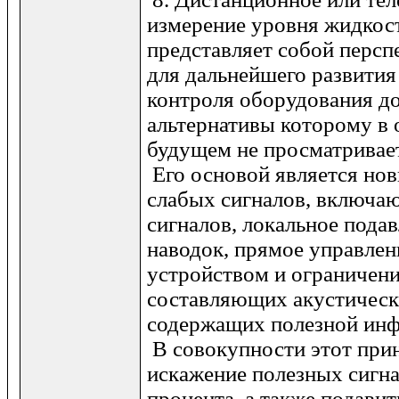
измерение уровня жидкос
представляет собой персп
для дальнейшего развития
контроля оборудования д
альтернативы которому в
будущем не просматривае
Его основой является но
слабых сигналов, включа
сигналов, локальное пода
наводок, прямое управле
устройством и ограничен
составляющих акустическ
содержащих полезной ин
В совокупности этот прин
искажение полезных сигна
процента, а также подави