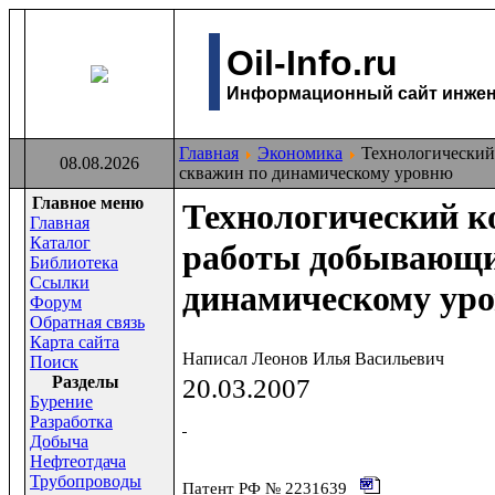
Oil-Info.ru
Информационный сайт инжене
Главная
Экономика
Технологический
08.08.2026
скважин по динамическому уровню
Главное меню
Технологический к
Главная
Каталог
работы добывающи
Библиотека
Ссылки
динамическому ур
Форум
Обратная связь
Карта сайта
Написал Леонов Илья Васильевич
Поиск
Раздeлы
20.03.2007
Бурение
Разработка
Добыча
Нефтеотдача
Трубопроводы
Патент РФ № 2231639