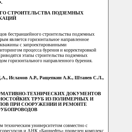
Ф.
ГО СТРОИТЕЛЬСТВА ПОДЗЕМНЫХ
КАЦИЙ
дов бестраншейного строительства подземных
рым является горизонтальное направленное
 скважины с запроектированными
иторингом процесса бурения и корректировкой
 Приводятся этапы строительства подземных
ом горизонтального направленного бурения.
Д.А., Исламов А.Р., Ращепкин А.К., Штанев С.Л.,
ОРМАТИВНО-ТЕХНИЧЕСКИХ ДОКУМЕНТОВ
НОСТОЙКИХ ТРУБ ИЗ ПОЛИМЕРНЫХ И
ОВ ПРИ СООРУЖЕНИИ И РЕМОНТЕ
РУБОПРОВОДОВ
 техническим университетом совместно с
ргоресурсов и АНК «Башнефть» проведен комплекс