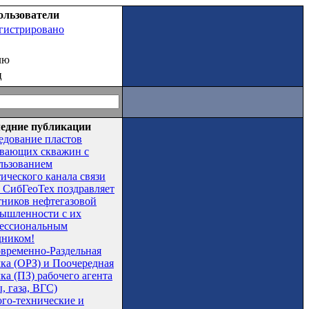
ользователи
егистрировано
лю
ц
едние публикации
едование пластов
вающих скважин с
льзованием
тического канала связи
СибГеоТех поздравляет
тников нефтегазовой
ышленности с их
ессиональным
дником!
временно-Раздельная
чка (ОРЗ) и Поочередная
ка (ПЗ) рабочего агента
, газа, ВГС)
ого-технические и