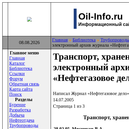
Oil-Info.ru
Информационный сайт
Главная
Библиотека
Трубопровод
08.08.2026
электронный архив журнала «Нефтега
Главное меню
Транспорт, хранен
Главная
Каталог
электронный арх
Библиотека
Ссылки
«Нефтегазовое де
Форум
Обратная связь
Карта сайта
Написал Журнал «Нефтегазовое дело
Поиск
Раздeлы
14.07.2005
Бурение
Страница 1 из 3
Разработка
Добыча
Транспорт, хране
Нефтеотдача
Трубопроводы
28.02.05, Мясников В.А.