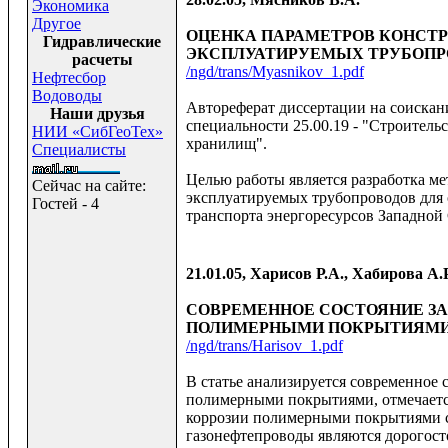
Экономика
Другое
ОЦЕНКА ПАРАМЕТРОВ КОНСТ
Гидравлические
ЭКСПЛУАТИРУЕМЫХ ТРУБОПР
расчеты
/ngd/trans/Myasnikov_1.pdf
Нефтесбор
Водоводы
Автореферат диссертации на соискан
Наши друзья
специальности 25.00.19 - "Строительс
НИИ «СибГеоТех»
хранилищ".
Специалисты
Целью работы является разработка ме
Сейчас на сайте:
эксплуатируемых трубопроводов для 
Гостей - 4
транспорта энергоресурсов Западной
21.01.05, Харисов Р.А., Хабирова А
СОВРЕМЕННОЕ СОСТОЯНИЕ ЗА
ПОЛИМЕРНЫМИ ПОКРЫТИЯМ
/ngd/trans/Harisov_1.pdf
В статье анализируется современное 
полимерными покрытиями, отмечаетс
коррозии полимерными покрытиями со
газонефтепроводы являются дорогос