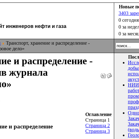
Новые п
3403 зар
0 сегодня
 инженеров нефти и газа
0 за неде
0 за меся
ы
Транспорт, хранение и распределение -
зовое дело»
Посл
ие и распределение -
Иссл
добы
ив журнала
испо
акус
ло»
НИИ 
рабо
пром
»
проф
праз
Одно
Оглавление
Зака
Страница 1
Закач
Страница 2
ние и распределение
(воды
Страница 3
Геол