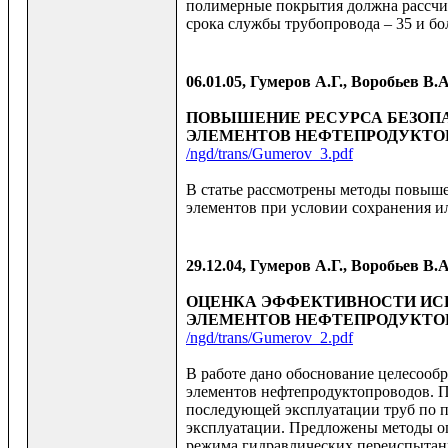
полимерные покрытия должна рассчит
срока службы трубопровода – 35 и бол
06.01.05, Гумеров А.Г., Воробьев В.
ПОВЫШЕНИЕ РЕСУРСА БЕЗОП
ЭЛЕМЕНТОВ НЕФТЕПРОДУКТО
/ngd/trans/Gumerov_3.pdf
В статье рассмотрены методы повыш
элементов при условии сохранения и
29.12.04, Гумеров А.Г., Воробьев В.
ОЦЕНКА ЭФФЕКТИВНОСТИ И
ЭЛЕМЕНТОВ НЕФТЕПРОДУКТО
/ngd/trans/Gumerov_2.pdf
В работе дано обоснование целесооб
элементов нефтепродуктопроводов. П
последующей эксплуатации труб по 
эксплуатации. Предложены методы оп
режима гидравлических переиспытани