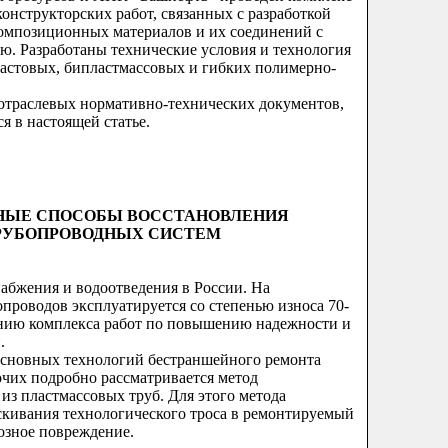
онструкторских работ, связанных с разработкой
омпозиционных материалов и их соединений с
. Разработаны технические условия и технология
астовых, бипластмассовых и гибких полимерно-
 отраслевых нормативно-технических документов,
я в настоящей статье.
НЫЕ СПОСОБЫ ВОССТАНОВЛЕНИЯ
РУБОПРОВОДНЫХ СИСТЕМ
набжения и водоотведения в России. На
проводов эксплуатируется со степенью износа 70-
нию комплекса работ по повышению надежности и
.
основных технологий бестраншейного ремонта
чих подробно рассматривается метод
из пластмассовых труб. Для этого метода
аскивания технологического троса в ремонтируемый
озное повреждение.