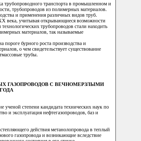
нка трубопроводного транспорта в промышленном и
ности, трубопроводов из полимерных материалов.
водства и применения различных видов труб.
 XX века, учитывая открывающиеся возможности
 технологических трубопроводов стали находить
лимерных материалов, так называемые
на пороге бурного роста производства и
риалов, о чем свидетельствует существование
тмассовые трубы.
Х ГАЗОПРОВОДОВ С ВЕЧНОМЕРЗЛЫМИ
 ГОДА
ие ученой степени кандидата технических наук по
тво и эксплуатация нефтегазопроводов, баз и
растепляющего действия метанолопровода в теплый
фового газопровода и возникающие вследствие
рованного состояния в его стенке.