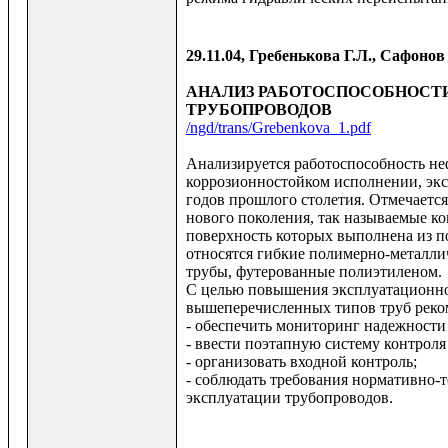
29.11.04, Гребенькова Г.Л., Сафонов 
АНАЛИЗ РАБОТОСПОСОБНОСТ
ТРУБОПРОВОДОВ
/ngd/trans/Grebenkova_1.pdf
Анализируется работоспособность н
коррозионностойком исполнении, экс
годов прошлого столетия. Отмечаетс
нового поколения, так называемые к
поверхность которых выполнена из 
относятся гибкие полимерно-металли
трубы, футерованные полиэтиленом.
С целью повышения эксплуатационно
вышеперечисленных типов труб реко
- обеспечить мониторинг надежности
- ввести поэтапную систему контроля 
- организовать входной контроль;
- соблюдать требования нормативно-
эксплуатации трубопроводов.