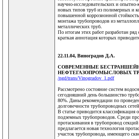
научно-исследовательских и опытно-к
новых типов труб из полимерных и к
повышенной коррозионной стойкостью
монтажа трубопроводов из металлопл
металлических труб.
По итогам этих работ разработан ряд
краткая аннотация которых приводитс
22.11.04, Виноградов Д.А.
СОВРЕМЕННЫЕ БЕСТРАНШЕЙ
НЕФТЕГАЗОПРОМЫСЛОВЫХ Т
/ngd/trans/Vinogradov_1.pdf
Рассмотрено состояние систем водос
сегодняшний день большинство трубо
80%. Даны рекомендации по проведе
долговечности трубопроводных сетей
В статье приводится классификация 
подземных трубопроводов. Среди про
протаскивания в трубопровод секций 
предлагается новая технология прот
участок трубопровода, имеющего скв