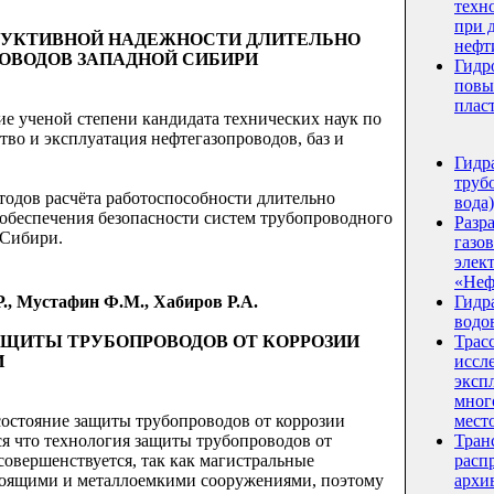
техн
при 
РУКТИВНОЙ НАДЕЖНОСТИ ДЛИТЕЛЬНО
нефт
ОВОДОВ ЗАПАДНОЙ СИБИРИ
Гидр
повы
плас
ие ученой степени кандидата технических наук по
тво и эксплуатация нефтегазопроводов, баз и
Гидр
трубо
тодов расчёта работоспособности длительно
вода)
обеспечения безопасности систем трубопроводного
Разр
 Сибири.
газо
элек
«Неф
Гидр
.Р., Мустафин Ф.М., Хабиров Р.А.
водо
Трас
ЩИТЫ ТРУБОПРОВОДОВ ОТ КОРРОЗИИ
иссл
И
эксп
мног
мест
состояние защиты трубопроводов от коррозии
Тран
я что технология защиты трубопроводов от
расп
вершенствуется, так как магистральные
архи
тоящими и металлоемкими сооружениями, поэтому