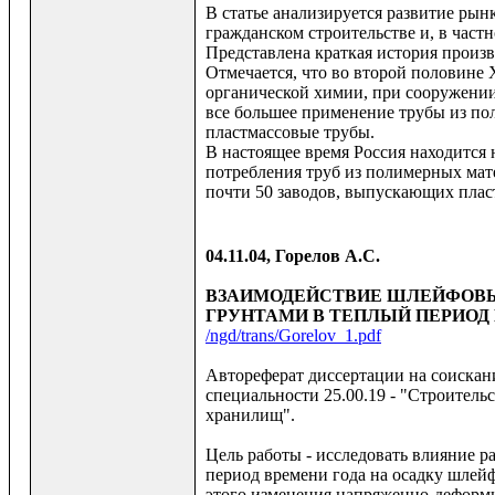
В статье анализируется развитие ры
гражданском строительстве и, в част
Представлена краткая история произ
Отмечается, что во второй половине
органической химии, при сооружении
все большее применение трубы из по
пластмассовые трубы.
В настоящее время Россия находится 
потребления труб из полимерных мате
почти 50 заводов, выпускающих плас
04.11.04, Горелов А.С.
ВЗАИМОДЕЙСТВИЕ ШЛЕЙФОВЫ
ГРУНТАМИ В ТЕПЛЫЙ ПЕРИОД
/ngd/trans/Gorelov_1.pdf
Автореферат диссертации на соискан
специальности 25.00.19 - "Строительс
хранилищ".
Цель работы - исследовать влияние 
период времени года на осадку шлей
этого изменения напряженно-деформи