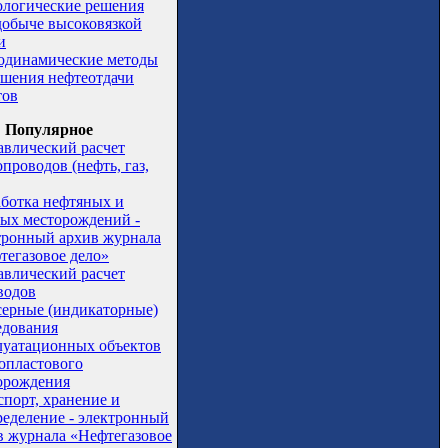
ологические решения
добыче высоковязкой
и
одинамические методы
шения нефтеотдачи
тов
Популярное
авлический расчет
проводов (нефть, газ,
аботка нефтяных и
вых месторождений -
тронный архив журнала
тегазовое дело»
авлический расчет
водов
серные (индикаторные)
едования
луатационных объектов
опластового
орождения
спорт, хранение и
ределение - электронный
в журнала «Нефтегазовое