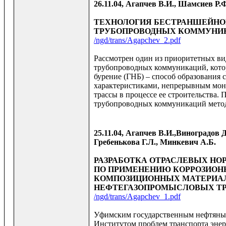
26.11.04, Агапчев В.И., Шамсиев Р.
ТЕХНОЛОГИЯ БЕСТРАНШЕЙНО
ТРУБОПРОВОДНЫХ КОММУНИ
/ngd/trans/Agapchev_2.pdf
Рассмотрен один из приоритетных ви
трубопроводных коммуникаций, кото
бурение (ГНБ) – способ образования
характеристиками, непрерывным мон
трассы в процессе ее строительства.
трубопроводных коммуникаций метод
25.11.04, Агапчев В.И.,Виноградов 
Гребенькова Г.Л., Минкевич А.Б.
РАЗРАБОТКА ОТРАСЛЕВЫХ Н
ПО ПРИМЕНЕНИЮ КОРРОЗИОН
КОМПОЗИЦИОННЫХ МАТЕРИАЛ
НЕФТЕГАЗОПРОМЫСЛОВЫХ Т
/ngd/trans/Agapchev_1.pdf
Уфимским государственным нефтяным
Институтом проблем транспорта эне