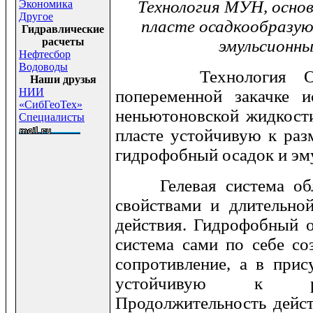
Технология МУН, основ
Экономика
Другое
пласте осадкообразую
Гидравлические
расчеты
эмульсионны
Нефтесбор
Водоводы
Технология ОГЭС
Наши друзья
НИИ
попеременной закачке 
«СибГеоТех»
неньютоновской жидкости
Специалисты
пласте устойчивую к раз
гидрофобный осадок и эм
Гелевая система обла
свойствами и длительно
действия. Гидрофобный о
система сами по себе со
сопротивление, а в прис
устойчивую к ра
Продолжительность дейс