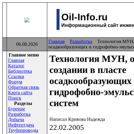
Oil-Info.ru
Информационный сайт инжене
Главная
Разработка
Технология МУН, 
06.08.2026
осадкообразующих и гидрофобно-эмульс
Главное меню
Технология МУН, о
Главная
Каталог
создании в пласте
Библиотека
Ссылки
осадкообразующих
Форум
Обратная связь
гидрофобно-эмуль
Карта сайта
Поиск
систем
Раздeлы
Бурение
Разработка
Написал Кривова Надежда
Добыча
Нефтеотдача
22.02.2005
Трубопроводы