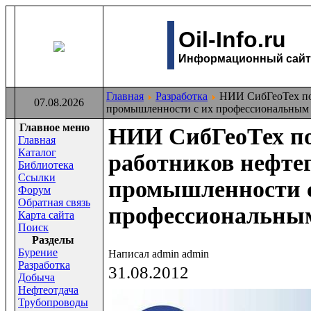
Oil-Info.ru
Информационный сайт 
Главная
Разработка
НИИ СибГеоТех поз
07.08.2026
промышленности с их профессиональным 
Главное меню
НИИ СибГеоТех по
Главная
Каталог
работников нефте
Библиотека
Ссылки
промышленности 
Форум
Обратная связь
профессиональным
Карта сайта
Поиск
Раздeлы
Бурение
Написал admin admin
Разработка
31.08.2012
Добыча
Нефтеотдача
Трубопроводы