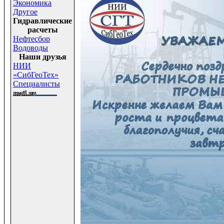
Экономика
Другое
Гидравлические
расчеты
Нефтесбор
Водоводы
Наши друзья
НИИ
«СибГеоТех»
Специалисты