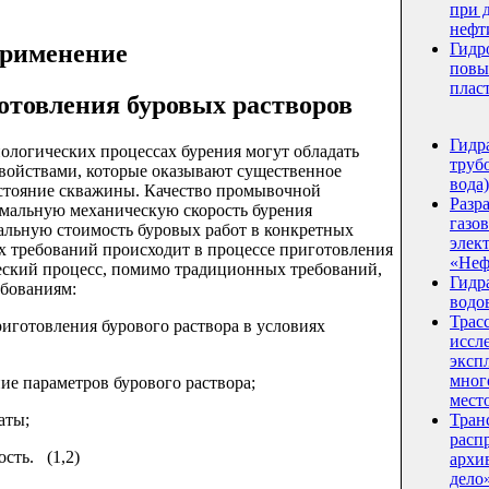
при 
нефт
рименение
Гидр
повы
плас
товления буровых растворов
Гидр
логических процессах бурения могут обладать
трубо
войствами, которые оказывают существенное
вода)
остояние скважины. Качество промывочной
Разр
мальную механическую скорость бурения
газо
альную стоимость буровых работ в конкретных
элек
 требований происходит в процессе приготовления
«Неф
ческий процесс, помимо традиционных требований,
Гидр
ебованиям:
водо
Трас
отовления бурового раствора в условиях
иссл
эксп
мног
 параметров бурового раствора;
мест
аты;
Тран
расп
ть. (1,2)
архи
дело