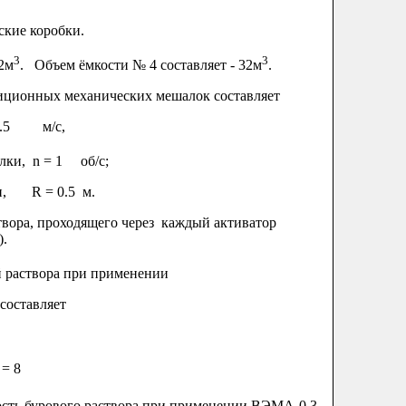
ие коробки.
3
3
2м
. Объем ёмкости № 4 составляет - 32м
.
ционных механических мешалок составляет
0.5 м/с,
алки,
n
= 1 об/с;
алки,
R
= 0.5 м.
ора, проходящего через каждый активатор
).
аствора при применении
составляет
 = 8
ь бурового раствора при применении ВЭМА-0.3