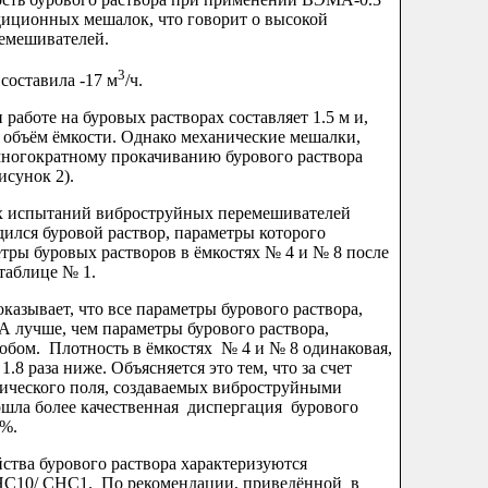
иционных мешалок, что говорит о высокой
емешивателей.
3
оставила -17 м
/ч.
оте на буровых растворах составляет 1.5 м и,
ь объём ёмкости. Однако механические мешалки,
многократному прокачиванию бурового раствора
исунок 2).
спытаний виброструйных перемешивателей
ился буровой раствор, параметры которого
тры буровых растворов в ёмкостях № 4 и № 8 после
 таблице № 1.
ывает, что все параметры бурового раствора,
 лучше, чем параметры бурового раствора,
бом. Плотность в ёмкостях № 4 и № 8 одинаковая,
1.8 раза ниже. Объясняется это тем, что за счет
тического поля, создаваемых виброструйными
шла более качественная диспергация бурового
1%.
а бурового раствора характеризуются
НС10/ СНС1. По рекомендации, приведённой в