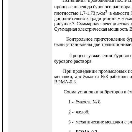
Испытания проводились после спус
процессе перевода бурового раствора 
3
плотностью 1.7-1.73 г./см
в ёмкости 
дополнительно к традиционным механ
рисунке 7. Суммарная электрическая 
Суммарная электрическая мощность ВЭ
Контрольное приготовление бурово
были установлены две традиционные
Процесс утяжеления бурового рас
бурового раствора.
При проведении промысловых испыт
мешалки, а в ёмкости №8 работали 
ВЭМА-0.3.
Схема установки вибраторов в ёмко
1 - ёмкость № 8,
2 - желоб,
3 - механические мешалки с эле
4 - ВЭМА-0.3