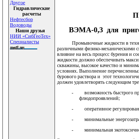
Другое
Гидравлические
П
расчеты
Нефтесбор
Водоводы
ВЭМА-0,3 для приго
Наши друзья
НИИ «СибГеоТех»
Специалисты
Промывочные жидкости в техно
различными физико-механическими с
влияние на весь процесс бурения и с
жидкости должно обеспечивать макси
скважины, высокое качество и миним
условиях. Выполнение перечисленных
бурового раствора и этот технологи
должен удовлетворять следующим тр
- возможность быстрого приг
флюдопроявлений;
- оперативное регулирование
- минимальные энергозатр
- минимальная экотоксичнос