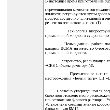
В настоящее время приготовление бу
перемешивания компонентов механич
жидкости регулируются путем добавл
процесс достаточно длительный и эне
реагентов очень экотоксичен. (1)
Технология виброструйной ма
промывочной жидкости существенно 
Целью данной работы является
влияния ВСМА на качество бурового
промывочной жидкости.
Устройство, реализующее техн
«СКБ Сибэлектромотор» (3).
Промысловые испытания пр
месторождения «Белый
Согласно утверждённой “Про
было подготовлено место расположе
приготовления бурового раствора. 
Установлены соединительные короб
блока-модуля БМ12.