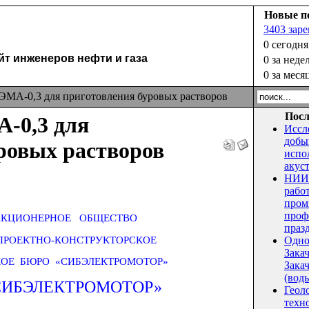
Новые п
3403 зар
0 сегодня
 инженеров нефти и газа
0 за неде
0 за меся
МА-0,3 для приготовления буровых растворов
Посл
-0,3 для
Иссл
добы
ровых растворов
испо
акус
НИИ 
рабо
пром
проф
АКЦИОНЕРНОЕ ОБЩЕСТВО
праз
РОЕКТНО-КОНСТРУКТОРСКОЕ
Одно
Зака
ОЕ БЮРО «СИБЭЛЕКТРОМОТОР»
Закач
(воды
СИБЭЛЕКТРОМОТОР
»
Геол
техн