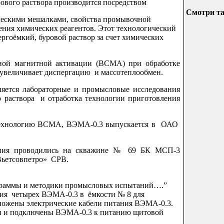
рового раствора производится посредством
Смотри т
ескими мешалками, свойства промывочной
ения химических реагентов. Этот технологический
ргоёмкий, буровой раствор за счет химических
гнитной активации (ВСМА) при обработке
увеличивает диспергацию и массотеплообмен.
 лабораторные и промысловые исследования
 раствора и отработка технологии приготовления
ологию ВСМА, ВЭМА-0.3 выпускается в ОАО
оводились на скважине № 69 БК МСП-3
 тигр» СП «Вьетсовпетро» СРВ.
граммы и методики промысловых испытаний….”
ния четырех ВЭМА-0.3 в ёмкости № 8 для
Уложены электрические кабели питания ВЭМА-0.3.
ки и подключены ВЭМА-0.3 к питанию щитовой