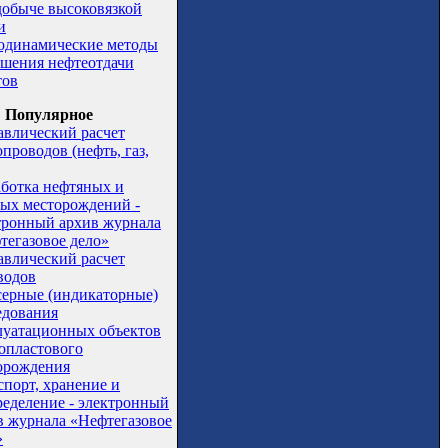
добыче высоковязкой
и
одинамические методы
шения нефтеотдачи
тов
Популярное
авлический расчет
проводов (нефть, газ,
аботка нефтяных и
вых месторождений -
тронный архив журнала
тегазовое дело»
авлический расчет
водов
серные (индикаторные)
едования
луатационных объектов
опластового
орождения
спорт, хранение и
ределение - электронный
в журнала «Нефтегазовое
»