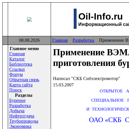
Oil-Info.ru
Информационный сайт
08.08.2026
Главная
Разработка
Применение ВЭ
Главное меню
Применение ВЭМА
Главная
Каталог
приготовления бу
Библиотека
Ссылки
Форум
Написал "СКБ Сибэлектромотор"
Обратная связь
Карта сайта
15.03.2007
Поиск
ОТКРЫТОЕ 
Раздeлы
СПЕЦИАЛЬНОЕ П
Бурение
Разработка
И ТЕХНОЛОГИЧЕСК
Добыча
Нефтеотдача
ОАО «СКБ
Трубопроводы
Экономика