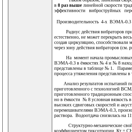
в
8 раз выше
линейной скорости трад
эффективности виброструйных пер
Производительность 4-х ВЭМА-0.3 с
Радиус действия вибраторов при раб
естественно, не может перекрыть вес
создав циркуляцию, способствовали 
через зону действия вибраторов (см. р
На момент начала промысловых и
ВЭМА-0.3 в ёмкостях № 4 и № 8 наход
представлены в таблице № 1. Параме
процесса утяжеления представлены в
Анализ результатов испытаний показ
приготовленного с технологией ВСМА
приготовленного традиционным спосо
но в ёмкости № 8 условная вязкость в 
высоких сдвиговых скоростей и акус
перемешивателями ВЭМА-0.3, произо
раствора. Водоотдача снизилась на 1
Структурно-механические свойств
коэффициентом тиксотропии Кт = С