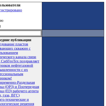
ользователи
егистрировано
лю
ц
едние публикации
едование пластов
вающих скважин с
льзованием
тического канала связи
СибГеоТех поздравляет
тников нефтегазовой
ышленности с их
ессиональным
дником!
временно-Раздельная
чка (ОРЗ) и Поочередная
ка (ПЗ) рабочего агента
, газа, ВГС)
ого-технические и
ологические решения