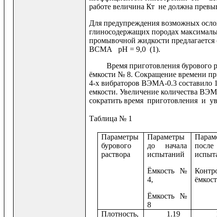
работе величина Кт не должна прев
Для предупреждения возможных осло
глиносодержащих породах максималь
промывочной жидкости предлагается
ВСМА рН = 9,0 (1).
Время приготовления бурового раст
ёмкости № 8. Сокращение времени пр
4-х вибраторов ВЭМА-0.3 составило 1
емкости. Увеличение количества ВЭМ
сократить время приготовления и у
Таблица № 1
Параметры
Параметры
Парам
бурового
до начала
после
раствора
испытаний
испыт
Ёмкость №
Контр
4,
ёмкост
Ёмкость №
8
Плотность,
1.19
1.