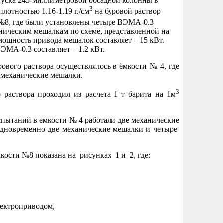
ка 245-миллиметровой обсадной колонны в
3
плотностью 1.16-1.19 г./см
на буровой раствор
№8, где были установлены четыре ВЭМА-0.3
ическим мешалкам по схеме, представленной на
мощность привода мешалок составляет – 15 кВт.
МА-0.3 составляет – 1.2 кВт.
го раствора осуществлялось в ёмкости № 4, где
 механические мешалки.
3
твора проходил из расчета 1 т барита на 1м
аний в емкости № 4 работали две механические
одновременно две механические мешалки и четыре
сти №8 показана на рисунках 1 и 2, где:
ктроприводом,