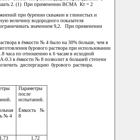
ышать 2. (1) При применении ВСМА Кт = 2
жнений при бурении скважин в глинистых и
ную величину водородного показателя
 ограничивать значением 9,2. При применении
вора в ёмкости № 4 было на 30% больше, чем в
иготовления бурового раствора при использовании
.8 часа по отношению к 6 часам в исходной
А-0.3 в ёмкости № 8 позволит в большей степени
величить диспергацию бурового раствора.
етры
Параметры
после
аний.
испытаний.
ольная
Ёмкость №
ь № 4
8
73
1.72