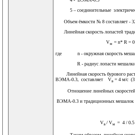
5 – соединительные электрическ
Объем ёмкости № 8 составляет - 3
Линейная скорость лопастей тради
V
=
n
*
R
= 
м
где
n
- окружная скорость меш
R
- радиус лопасти меш
Линейная скорость бурового раств
ВЭМА-0.3, составляет
V
= 4 м/с (3
в
Отношение линейных скоростей р
ВЭМА-0.3 и традиционных мешалок 
V
/
V
=
4 / 0.5
в
м
Таким образом, линейная скорост