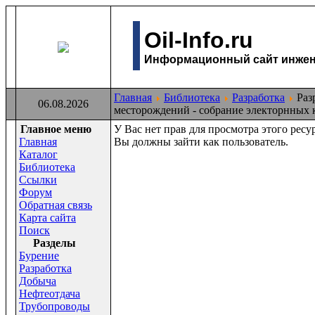
Oil-Info.ru
Информационный сайт инжене
Главная
Библиотека
Разработка
Раз
06.08.2026
месторождений - собрание электорнных к
Главное меню
У Вас нет прав для просмотра этого ресур
Главная
Вы должны зайти как пользователь.
Каталог
Библиотека
Ссылки
Форум
Обратная связь
Карта сайта
Поиск
Раздeлы
Бурение
Разработка
Добыча
Нефтеотдача
Трубопроводы