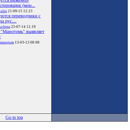
уется инженер-
ктировщик (мон...
ulin
21-09-15 12:23
уются переводчики с
на рус....
uchina
25-07-14 12:19
"Манотомь" выявляет
с
manotom
13-03-13 08:08
Go to top