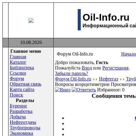
Oil-Info.ru
Информационный сайт
10.08.2026
Главное меню
Форум Oil-Info.ru
Начало
Главная
Каталог
Добро пожаловать,
Гость
Библиотека
Пожалуйста
Вход
или
Регистрация
.
Ссылки
Забыли пароль?
Форум
Форум Oil-Info.ru
Нефтегаз
Тру
Обратная связь
Вопросы коэрцитиметрии
Просматрив
Карта сайта
Избранное: 0
Поиск
Сообщения темы
Раздeлы
Бурение
Разработка
Добыча
Нефтеотдача
Трубопроводы
Экономика