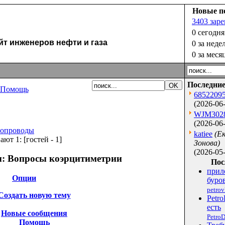
Новые п
3403 зар
0 сегодня
 инженеров нефти и газа
0 за неде
0 за меся
Последние
Помощь
6852209
(2026-06-
WJM302
(2026-06-
бопроводы
katiee
(Е
ают 1:
[гостей - 1]
Зонова)
(2026-05-
:
Вопросы коэрцитиметрии
Пос
прил
Опции
буров
petro
Создать новую тему
Petro
есть
Новые сообщения
PetroD
Помощь