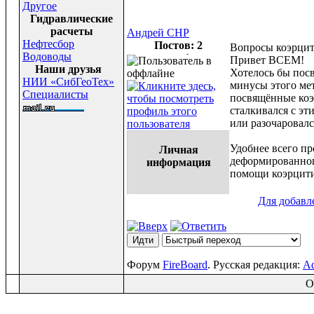
Другое
Гидравлические
расчеты
Андрей СНР
Нефтесбор
Постов: 2
Вопросы коэрци
Водоводы
Привет ВСЕМ!
Наши друзья
Хотелось бы пос
НИИ «СибГеоТех»
минусы этого мет
Специалисты
посвящённые коэ
сталкивался с эт
или разочаровалс
Удобнее всего п
Личная
деформированног
информация
помощи коэрцити
Для добавл
Форум
FireBoard
. Русская редакция:
Ad
O