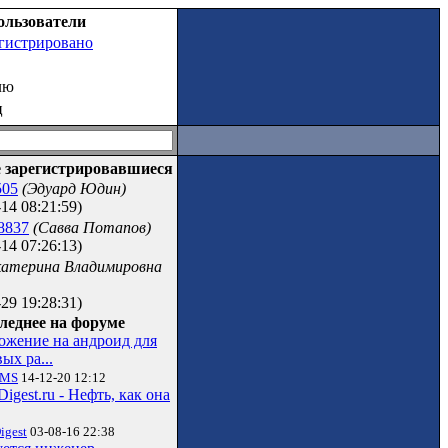
ользователи
егистрировано
лю
ц
 зарегистрировавшиеся
505
(Эдуард Юдин)
14 08:21:59)
8837
(Савва Потапов)
14 07:26:13)
катерина Владимировна
29 19:28:31)
леднее на форуме
ожение на андроид для
ых ра...
vMS
14-12-20 12:12
Digest.ru - Нефть, как она
igest
03-08-16 22:38