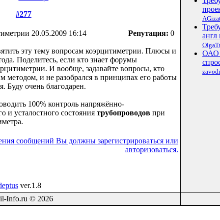
Треб
прое
#277
AGizat
Треб
тиметрии
20.05.2009 16:14
Репутация:
0
англ 
OlgaT
вятить эту тему вопросам коэрцитиметрии. Плюсы и
ОАО 
ода. Поделитесь, если кто знает форумы
спро
рцитиметрии. И вообще, задавайте вопросы, кто
zavod
им методом, и не разобрался в принципах его работы
я. Буду очень благодарен.
роводить 100% контроль напряжённо-
о и усталостного состояния
трубопроводов
при
метра.
ения сообщений Вы должны зарегистрироваться или
авторизоваться.
eptus
ver.1.8
il-Info.ru © 2026