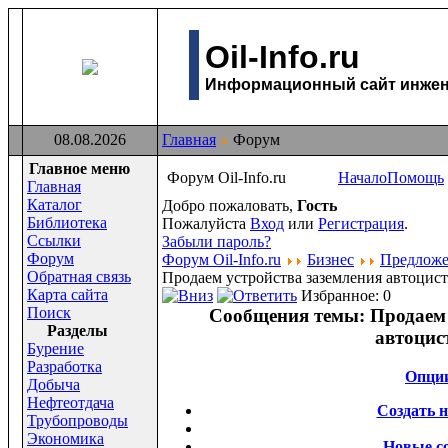
Oil-Info.ru
Информационный сайт инжене
08.08.2026
Главная
Форум
Главное меню
Форум Oil-Info.ru
Начало
Помощь
Главная
Каталог
Добро пожаловать,
Гость
Библиотека
Пожалуйста
Вход
или
Регистрация
.
Ссылки
Забыли пароль?
Форум
Форум Oil-Info.ru
Бизнес
Предлож
Обратная связь
Продаем устройства заземления автоцис
Карта сайта
Избранное: 0
Поиск
Сообщения темы:
Продаем 
Раздeлы
автоцис
Бурение
Разработка
Опци
Добыча
Нефтеотдача
Создать 
Трубопроводы
Экономика
Новые с