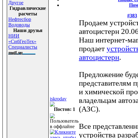
Другое
По
Гидравлические
расчеты
#383
Нефтесбор
Продаем устройст
Водоводы
автоцистерн
20.0
Наши друзья
НИИ
Наш интернет-маг
«СибГеоТех»
Специалисты
продает
устройст
автоцистерн
.
Предложение буде
представителям 
и химической пр
iskrodav
владельцам автоз
(АЗС).
Постов: 1
Все представленн
устройства разра