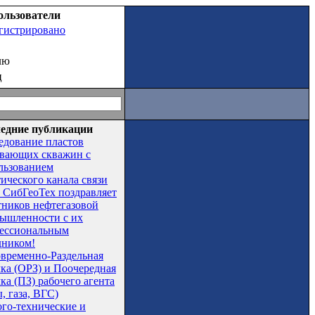
ользователи
егистрировано
лю
ц
едние публикации
едование пластов
вающих скважин с
льзованием
тического канала связи
СибГеоТех поздравляет
тников нефтегазовой
ышленности с их
ессиональным
дником!
временно-Раздельная
чка (ОРЗ) и Поочередная
ка (ПЗ) рабочего агента
, газа, ВГС)
ого-технические и