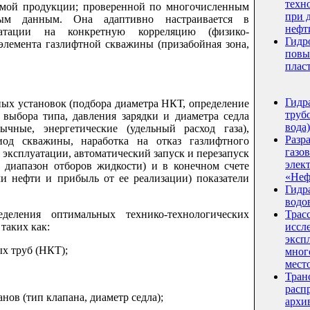
техн
емой продукции; проверенной по многочисленным
при 
ым данным. Она адаптивно настраивается в
нефт
атации на конкретную корреляцию (физико-
Гидр
элемента газлифтной скважины (призабойная зона,
повы
плас
Гидр
ных установок (подбора диаметра НКТ, определение
трубо
выбора типа, давления зарядки и диаметра седла
вода)
ычные, энергетические (удельный расход газа),
Разр
од скважины, наработка на отказ газлифтного
газо
в эксплуатации, автоматический запуск и перезапуск
элек
 диапазон отборов жидкости) и в конечном счете
«Неф
чи нефти и прибыль от ее реализации) показатели
Гидр
водо
деления оптимальных технико-технологических
Трас
таких как:
иссл
эксп
ых труб (НКТ);
мног
мест
Тран
расп
нов (тип клапана, диаметр седла);
архи