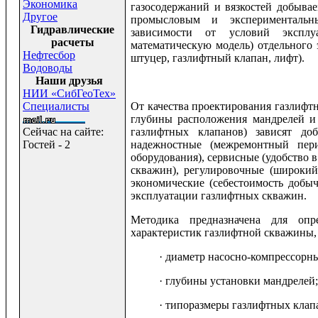
Экономика
газосодержаний и вязкостей добыва
Другое
промысловым и экспериментальн
Гидравлические
зависимости от условий эксплу
расчеты
математическую модель) отдельного 
Нефтесбор
штуцер, газлифтный клапан, лифт).
Водоводы
Наши друзья
НИИ «СибГеоТех»
Специалисты
От качества проектирования газлифт
глубины расположения мандрелей и 
Сейчас на сайте:
газлифтных клапанов) зависят доб
Гостей - 2
надежностные (межремонтный пери
оборудования), сервисные (удобство 
скважин), регулировочные (широкий
экономические (себестоимость добы
эксплуатации газлифтных скважин.
Методика предназначена для опре
характеристик газлифтной скважины, 
· диаметр насосно-компрессорн
· глубины установки мандрелей;
· типоразмеры газлифтных клапа