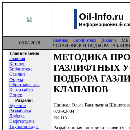
Oil-Info.ru
Информационный сайт
Главная
Библиотека
Добыча
МЕТ
06.08.2026
УСТАНОВОК И ПОДБОРА ГАЗЛИ
Главное меню
МЕТОДИКА ПР
Главная
Каталог
ГАЗЛИФТНЫХ У
Библиотека
Ссылки
ПОДБОРА ГАЗЛ
Форум
Обратная связь
КЛАПАНОВ
Карта сайта
Поиск
Раздeлы
Написал Ольга Васильевна Шишотов
Бурение
Разработка
07.09.2004
Добыча
FRIDA
Нефтеотдача
Трубопроводы
Разработанная методика является 