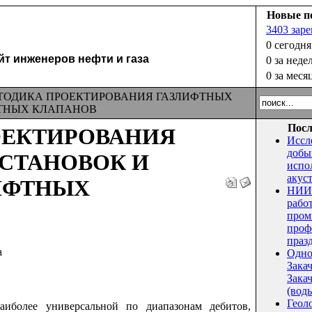
Новые п
3403 зар
0 сегодня
 инженеров нефти и газа
0 за неде
0 за меся
ОДИКА ПРОЕКТИРОВАНИЯ ГАЗЛИФТНЫХ
ФТНЫХ КЛАПАНОВ
Посл
ОЕКТИРОВАНИЯ
Иссл
добы
СТАНОВОК И
испо
акус
ИФТНЫХ
НИИ 
рабо
пром
проф
праз
а
Одно
Зака
Закач
(воды
Геол
наиболее универсальной по диапазонам дебитов,