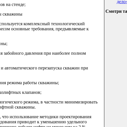
дело
ов на стенде;
Смотри т
ты скважины
используется комплексный технологический
есом основные требования, предъявляемые к
ины;
ия забойного давления при наиболее полном
а и автоматического перезапуска скважин при
ания режима работы скважины;
газлифтных клапанов;
ологического режима, в частности минимизировать
лифтной скважины.
 что использование методики проектирования
удования приводит к уменьшению удельного
еличению добычи нефти не менее чем на 2 %.