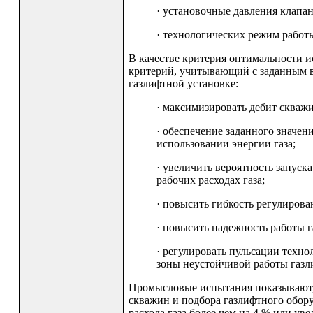
· установочные давления клапан
· технологических режим рабо
В качестве критерия оптимальности 
критерий, учитывающий с заданным в
газлифтной установке:
· максимизировать дебит скваж
· обеспечение заданного значен
использовании энергии газа;
· увеличить вероятность запуск
рабочих расходах газа;
· повысить гибкость регулиров
· повысить надежность работы 
· регулировать пульсации техн
зоны неустойчивой работы газ
Промысловые испытания показывают,
скважин и подбора газлифтного обор
расхода газа более чем на 4 % или ув