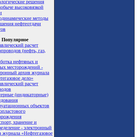
ологические решения
добыче высоковязкой
и
одинамические методы
шения нефтеотдачи
тов
Популярное
авлический расчет
проводов (нефть, газ,
аботка нефтяных и
вых месторождений -
тронный архив журнала
тегазовое дело»
авлический расчет
водов
серные (индикаторные)
едования
луатационных объектов
опластового
орождения
спорт, хранение и
ределение - электронный
в журнала «Нефтегазовое