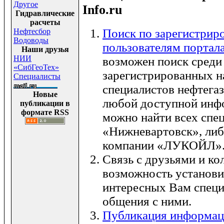
Другое
Info.ru
Гидравлические
расчеты
Поиск по зарегистри
Нефтесбор
Водоводы
пользователям портала 
Наши друзья
НИИ
возможен поиск среди
«СибГеоТех»
зарегистрированных 
Специалисты
специалистов нефтегаз
Новые
любой доступной инф
публикации в
формате RSS
можно найти всех спец
«Нижневартовск», ли
компании «ЛУКОЙЛ»
Связь с друзьями и ко
возможность установи
интересных Вам специ
общения с ними.
Публикация информаци