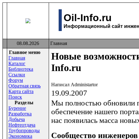
Oil-Info.ru
Информационный сайт инжене
08.08.2026
Главная
Главное меню
Новые возможности
Главная
Каталог
Info.ru
Библиотека
Ссылки
Форум
Написал Administartor
Обратная связь
Карта сайта
19.09.2007
Поиск
Мы полностью обновили 
Раздeлы
Бурение
обеспечение нашего портал
Разработка
нас появилась масса новы
Добыча
Нефтеотдача
Трубопроводы
Сообщество инженеров н
Экономика