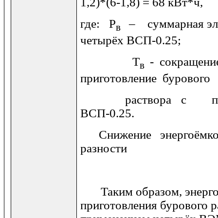
1,2)*(6-1,8) = 68 кВт*ч,
где: Р
– суммарная эл
в
четырёх ВСП-0.25;
Т
- сокращен
в
приготовление бурового
раствора с приме
ВСП-0.25.
Снижение энергоёмкос
разности
Таким образом, энергоё
приготовления бурового р