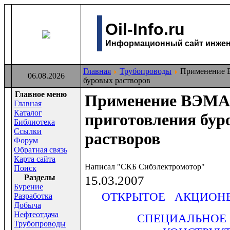
Oil-Info.ru
Информационный сайт инжене
Главная
Трубопроводы
Применение В
06.08.2026
буровых растворов
Главное меню
Применение ВЭМА-
Главная
Каталог
приготовления бур
Библиотека
Ссылки
растворов
Форум
Обратная связь
Карта сайта
Написал "СКБ Сибэлектромотор"
Поиск
Раздeлы
15.03.2007
Бурение
ОТКРЫТОЕ АКЦИОН
Разработка
Добыча
Нефтеотдача
СПЕЦИАЛЬНОЕ
Трубопроводы