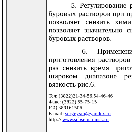
5. Регулирование рео
буровых растворов при 
позволяет снизить хими
позволяет значительно с
буровых растворов.
6. Применение В
приготовления растворов
раз снизить время приго
широком диапазоне ре
вязкость рис.6.
Тел
: (3822)21-34-56,54-46-46
Факс
: (3822) 55-75-15
ICQ 389161506
E-mail:
sergeysib@yandex.ru
http://
www.scbsem.tomsk.ru