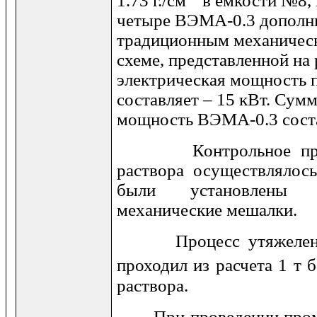
1.73 г./см
в ёмкости №8, 
четыре ВЭМА-0.3 дополни
традиционным механичес
схеме, представленной на
электрическая мощность 
составляет – 15 кВт. Сум
мощность ВЭМА-0.3 состав
Контрольное пригот
раствора осуществлялос
были установлены 
механические мешалки.
Процесс утяжеления 
проходил из расчета 1 т 
раствора.
При проведении промы