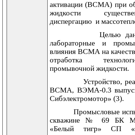
активации (ВСМА) при о
жидкости существе
диспергацию и массотепл
Целью данной ра
лабораторные и промы
влияния ВСМА на качеств
отработка технолог
промывочной жидкости.
Устройство, реализ
ВСМА, ВЭМА-0.3 выпу
Сибэлектромотор» (3).
Промысловые испытан
скважине № 69 БК МС
«Белый тигр» СП «В