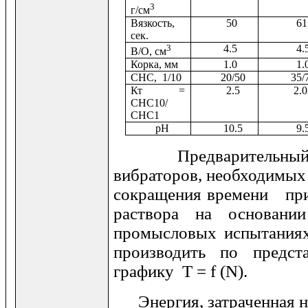
3
г/см
Вязкость,
50
61
сек.
3
4.5
4.
В/О, см
Корка, мм
1.0
1.
СНС, 1/10
20/50
35/7
Кт =
2.5
2.02
СНС10/
СНС1
рН
10.5
9.
Предварительный в
вибраторов, необходимых
сокращения времени пр
раствора на основан
промысловых испытани
производить по предст
графику Т =
f
(
N
).
Энергия, затраченная н