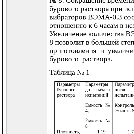
№ 8. Сокращение времени
бурового раствора при ис
вибраторов ВЭМА-0.3 сост
отношению к 6 часам в ис
Увеличение количества В
8 позволит в большей сте
приготовления и увелич
бурового раствора.
Таблица № 1
Параметры
Параметры
Парамет
бурового
до начала
после
раствора
испытаний
испытани
Ёмкость №
Контроль
4,
ёмкость 
Ёмкость №
8
Плотность,
1.19
1.7