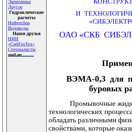
КОНСТРУК
Экономика
Другое
И ТЕХНОЛОГИЧ
Гидравлические
расчеты
«СИБЭЛЕКТ
Нефтесбор
Водоводы
ОАО «СКБ
СИБЭ
Наши друзья
НИИ
«СибГеоТех»
Специалисты
Примен
ВЭМА-0,3 для п
буровых р
Промывочные жидк
технологических процесс
обладать различными физ
свойствами, которые ока