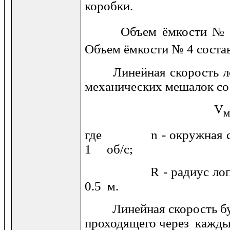
коробки.
Объем ёмкости № 8 с
Объем ёмкости № 4 состав
Линейная скорость ло
механических мешалок со
V
где
n
- окружная 
1 об/с;
R
- радиус 
0.5 м.
Линейная скорость бур
проходящего через кажд