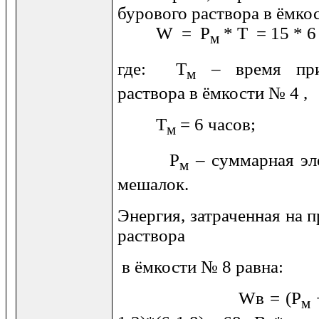
бурового раствора в ём
W
= Р
* Т = 15 * 6
м
где: Т
– время приг
м
раствора в ёмкости № 4 ,
Т
= 6 часов;
м
Р
– суммарная эл
м
мешалок.
Энергия, затраченная на 
раствора
в ёмкости № 8 равна:
W
в = (Р
м