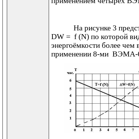
применением четырёх ВЭМ
На рисунке 3 предста
D
W
=
f
(
N
) по которой в
энергоёмкости более чем в
применении 8-ми ВЭМА-0