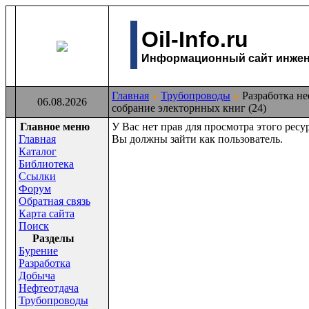
Oil-Info.ru
Информационный сайт инжене
Главная
Трубопроводы
Разработка не
06.08.2026
собрание электорнных книг (24)
Главное меню
У Вас нет прав для просмотра этого ресур
Главная
Вы должны зайти как пользователь.
Каталог
Библиотека
Ссылки
Форум
Обратная связь
Карта сайта
Поиск
Раздeлы
Бурение
Разработка
Добыча
Нефтеотдача
Трубопроводы