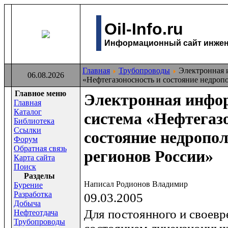
Oil-Info.ru
Информационный сайт инжене
Главная
Трубопроводы
Электронная 
06.08.2026
«Нефтегазоносность и состояние недроп
Главное меню
Электронная инфо
Главная
Каталог
система «Нефтегаз
Библиотека
Ссылки
состояние недропо
Форум
Обратная связь
регионов России»
Карта сайта
Поиск
Раздeлы
Написал Родионов Владимир
Бурение
Разработка
09.03.2005
Добыча
Для постоянного и своевр
Нефтеотдача
Трубопроводы