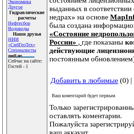
состоянием лицензионных 
Экономика
Другое
выданных в соответствии
Гидравлические
недрах» на основе
MapIn
расчеты
Нефтесбор
была создана информацио
Водоводы
«Состояние недропользо
Наши друзья
НИИ
России»
,
где показаны
ко
«СибГеоТех»
действующие лицензион
Специалисты
постоянным обновлением
Сейчас на сайте:
Гостей - 1
Добавить в любимые
(0) 
Ваш коментарий будет первым
Только зарегистрированны
оставлять коментарии.
Пожалуйста зарегистрируй
ваш аккаунт.