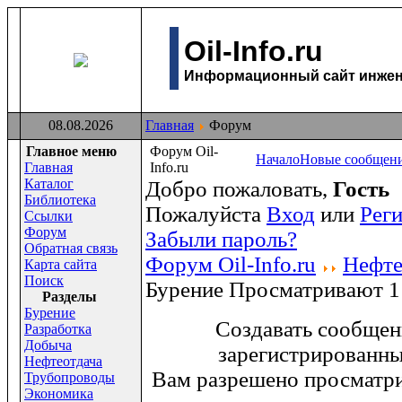
Oil-Info.ru
Информационный сайт инжене
08.08.2026
Главная
Форум
Главное меню
Форум Oil-
Начало
Новые сообщен
Главная
Info.ru
Каталог
Добро пожаловать,
Гость
Библиотека
Пожалуйста
Вход
или
Рег
Ссылки
Форум
Забыли пароль?
Обратная связь
Форум Oil-Info.ru
Нефте
Карта сайта
Поиск
Бурение
Просматривают 1
Раздeлы
Бурение
Создавать сообщен
Разработка
Добыча
зарегистрированны
Нефтеотдача
Вам разрешено просматри
Трубопроводы
Экономика