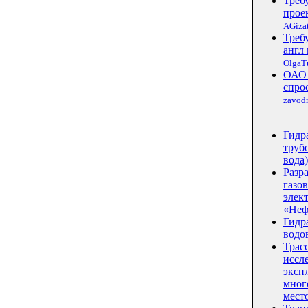
Треб
прое
AGizat
Треб
англ 
OlgaT
ОАО 
спро
zavod
Гидр
трубо
вода)
Разр
газо
элек
«Неф
Гидр
водо
Трас
иссл
эксп
мног
мест