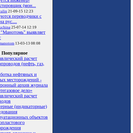
уется инженер-
ктировщик (мон...
ulin
21-09-15 12:23
уются переводчики с
на рус....
uchina
25-07-14 12:19
"Манотомь" выявляет
с
manotom
13-03-13 08:08
Популярное
авлический расчет
проводов (нефть, газ,
аботка нефтяных и
вых месторождений -
тронный архив журнала
тегазовое дело»
авлический расчет
водов
серные (индикаторные)
едования
луатационных объектов
опластового
орождения