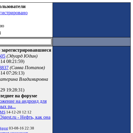
ользователи
егистрировано
лю
ц
 зарегистрировавшиеся
505
(Эдуард Юдин)
14 08:21:59)
8837
(Савва Потапов)
14 07:26:13)
катерина Владимировна
29 19:28:31)
леднее на форуме
ожение на андроид для
ых ра...
vMS
14-12-20 12:12
Digest.ru - Нефть, как она
igest
03-08-16 22:38