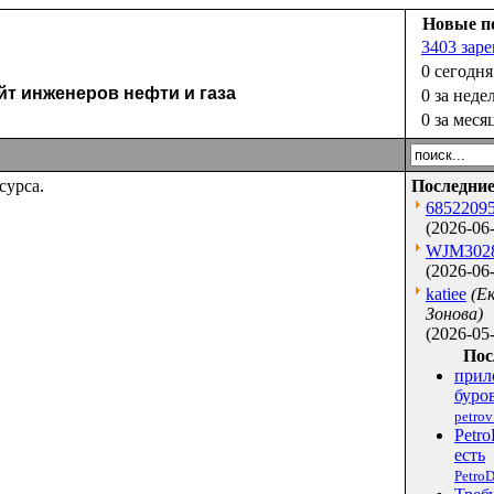
Новые п
3403 зар
0 сегодня
 инженеров нефти и газа
0 за неде
0 за меся
сурса.
Последние
6852209
(2026-06-
WJM302
(2026-06-
katiee
(Е
Зонова)
(2026-05-
Пос
прил
буров
petro
Petro
есть
PetroD