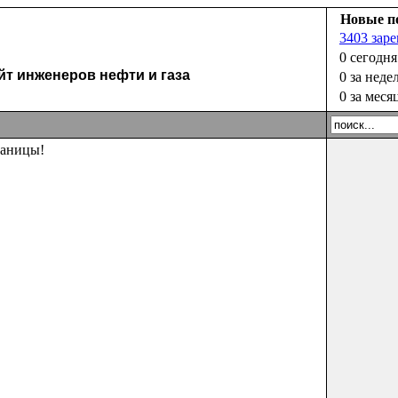
Новые п
3403 зар
0 сегодня
 инженеров нефти и газа
0 за неде
0 за меся
раницы!