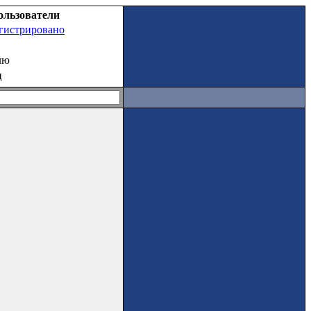
ользователи
егистрировано
лю
ц