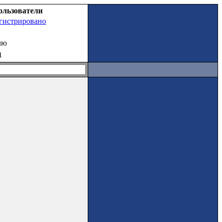
ользователи
егистрировано
лю
ц