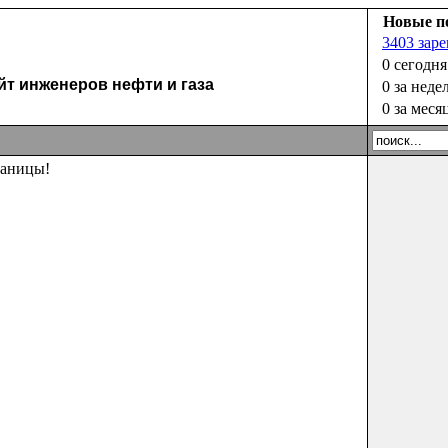
Новые п
3403 зар
0 сегодня
 инженеров нефти и газа
0 за неде
0 за меся
раницы!