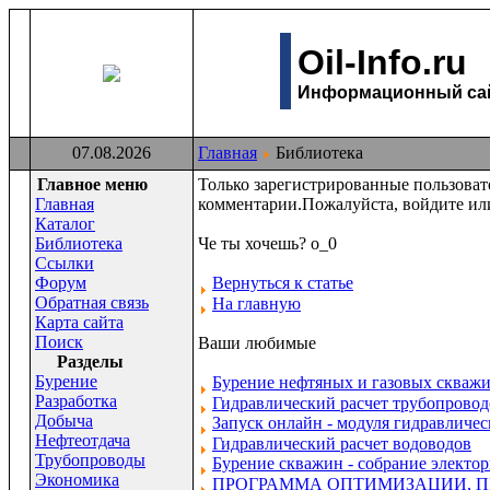
Oil-Info.ru
Информационный сайт
07.08.2026
Главная
Библиотека
Главное меню
Только зарегистрированные пользова
Главная
комментарии.Пожалуйста, войдите или
Каталог
Библиотека
Че ты хочешь? о_0
Ссылки
Форум
Вернуться к статье
Обратная связь
На главную
Карта сайта
Поиск
Ваши любимые
Раздeлы
Бурение
Бурение нефтяных и газовых скваж
Разработка
Гидравлический расчет трубопроводов
Добыча
Запуск онлайн - модуля гидравличе
Нефтеотдача
Гидравлический расчет водоводов
Трубопроводы
Бурение скважин - собрание электор
Экономика
ПРОГРАММА ОПТИМИЗАЦИИ, 