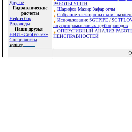
Другое
РАБОТЫ УШГН
Гидравлические
Шарифов Махир Зафар оглы
расчеты
Собрание электорнных книг различн
Нефтесбор
Использование SGTPIPE / SGTFLOW
Водоводы
внутрипромысловых трубопроводов
Наши друзья
ОПЕРАТИВНЫЙ АНАЛИЗ РАБОТ
НИИ «СибГеоТех»
НЕИСПРАВНОСТЕЙ
Специалисты
O