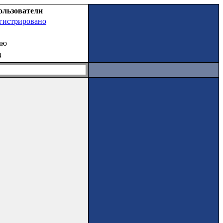
ользователи
егистрировано
лю
ц