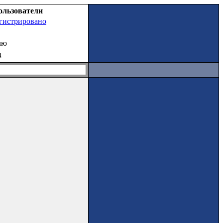
ользователи
егистрировано
лю
ц