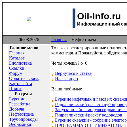
Oil-Info.ru
Информационный сайт
06.08.2026
Главная
Нефтеотдача
Главное меню
Только зарегистрированные пользова
Главная
комментарии.Пожалуйста, войдите или
Каталог
Библиотека
Че ты хочешь? о_0
Ссылки
Форум
Вернуться к статье
Обратная связь
На главную
Карта сайта
Поиск
Ваши любимые
Раздeлы
Бурение
Бурение нефтяных и газовых скваж
Разработка
Гидравлический расчет трубопроводов
Добыча
Запуск онлайн - модуля гидравличе
Нефтеотдача
Гидравлический расчет водоводов
Трубопроводы
Бурение скважин - собрание электор
Экономика
ПРОГРАММА ОПТИМИЗАЦИИ, 