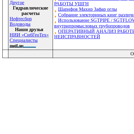
Другое
РАБОТЫ УШГН
Гидравлические
Шарифов Махир Зафар оглы
расчеты
Собрание электорнных книг различн
Нефтесбор
Использование SGTPIPE / SGTFLOW
Водоводы
внутрипромысловых трубопроводов
Наши друзья
ОПЕРАТИВНЫЙ АНАЛИЗ РАБОТ
НИИ «СибГеоТех»
НЕИСПРАВНОСТЕЙ
Специалисты
O