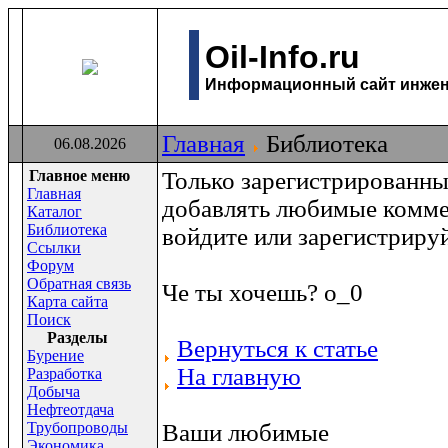
Oil-Info.ru
Информационный сайт инжене
Главная
Библиотека
06.08.2026
Главное меню
Только зарегистрированны
Главная
добавлять любимые комме
Каталог
Библиотека
войдите или зарегистриру
Ссылки
Форум
Обратная связь
Че ты хочешь? о_0
Карта сайта
Поиск
Раздeлы
Вернуться к статье
Бурение
На главную
Разработка
Добыча
Нефтеотдача
Трубопроводы
Ваши любимые
Экономика