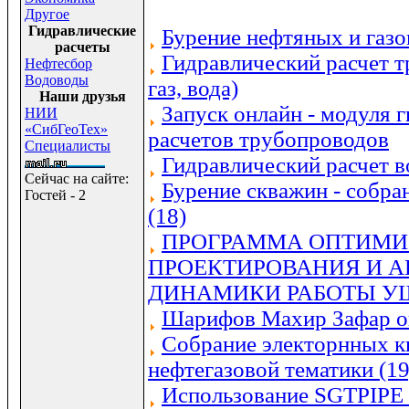
Другое
Гидравлические
Бурение нефтяных и газ
расчеты
Гидравлический расчет т
Нефтесбор
Водоводы
газ, вода)
Наши друзья
Запуск онлайн - модуля 
НИИ
«СибГеоТех»
расчетов трубопроводов
Специалисты
Гидравлический расчет 
Сейчас на сайте:
Бурение скважин - собра
Гостей - 2
(18)
ПРОГРАММА ОПТИМИ
ПРОЕКТИРОВАНИЯ И 
ДИНАМИКИ РАБОТЫ У
Шарифов Махир Зафар о
Собрание электорнных к
нефтегазовой тематики (19
Использование SGTPIPE