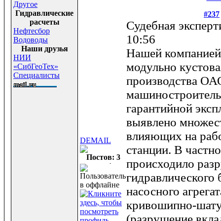
Другое
Гидравлические
#237
расчеты
Судебная эксперт
Нефтесбор
10:56
Водоводы
Наши друзья
Нашей компанией
НИИ
модульно кустова
«СибГеоТех»
Специалисты
производства ОА
машиностроительн
гарантийной эксп
выявлено множес
влияющих на раб
DEMAIL
станции. В частн
Постов: 3
происходило раз
гидравлического 
насосного агрегат
кривошипно-шату
(разрушение вкла