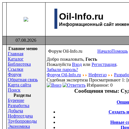
Oil-Info.ru
Информационный сайт инжене
07.08.2026
Главное меню
Форум Oil-Info.ru
Начало
Помощь
Главная
Каталог
Добро пожаловать,
Гость
Библиотека
Пожалуйста
Вход
или
Регистрация
.
Ссылки
Забыли пароль?
Форум
Форум Oil-Info.ru
Нефтегаз
Разраб
Обратная связь
Судебная экспертиза
Просматривают 1:
[
Карта сайта
Избранное: 0
Поиск
Сообщения темы:
Суд
Раздeлы
Бурение
Опци
Разработка
Добыча
Создать 
Нефтеотдача
Трубопроводы
Новые с
Экономика
По