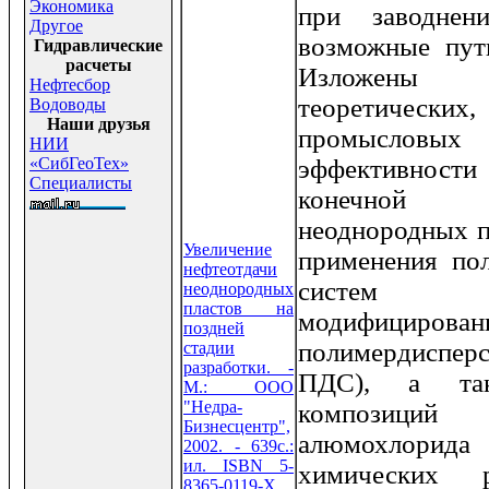
Экономика
при заводнен
Другое
возможные пути
Гидравлические
расчеты
Изложены 
Нефтесбор
теоретических,
Водоводы
Наши друзья
промысловых
НИИ
«СибГеоТех»
эффективнос
Специалисты
конечной 
неоднородных п
Увеличение
применения по
нефтеотдачи
систем
неоднородных
пластов на
модифицирован
поздней
полимердиспер
стадии
разработки. -
ПДС), а так
М.: ООО
"Недра-
композици
Бизнесцентр",
алюмохлори
2002. - 639с.:
ил. ISBN 5-
химических р
8365-0119-Х