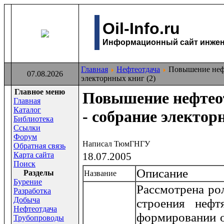
Oil-Info.ru
Информационный сайт инжене
Главная
Нефтеотдача
Повышение нефт
07.08.2026
электорнных книг (2)
Главное меню
Повышение нефтео
Главная
Каталог
- собрание электор
Библиотека
Ссылки
Форум
Написал ТюмГНГУ
Обратная связь
Карта сайта
18.07.2005
Поиск
Описание
Раздeлы
Название
Бурение
Рассмотрена ро
Разработка
Добыча
строения нефт
Нефтеотдача
формировании о
Трубопроводы