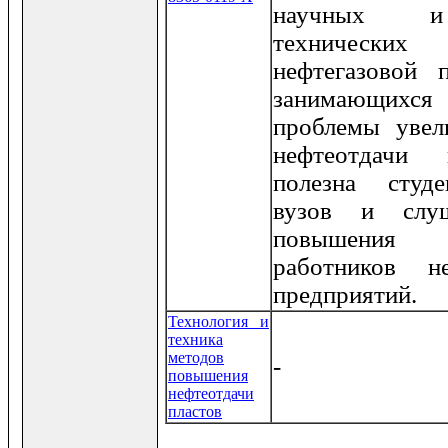
научных и
технически
нефтегазовой 
занимающих
проблемы увел
нефтеотдачи 
полезна студ
вузов и слуш
повышения 
работников н
предприятий.
Технология и
техника
методов
-
повышения
нефтеотдачи
пластов