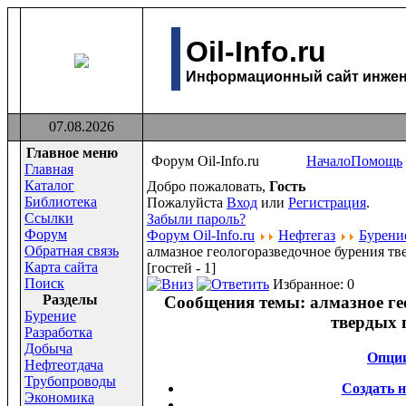
Oil-Info.ru
Информационный сайт инжене
07.08.2026
Главное меню
Форум Oil-Info.ru
Начало
Помощь
Главная
Каталог
Добро пожаловать,
Гость
Библиотека
Пожалуйста
Вход
или
Регистрация
.
Ссылки
Забыли пароль?
Форум
Форум Oil-Info.ru
Нефтегаз
Бурени
Обратная связь
алмазное геологоразведочное бурения т
Карта сайта
[гостей - 1]
Поиск
Избранное: 0
Раздeлы
Сообщения темы:
алмазное ге
Бурение
твердых 
Разработка
Добыча
Опци
Нефтеотдача
Трубопроводы
Создать 
Экономика