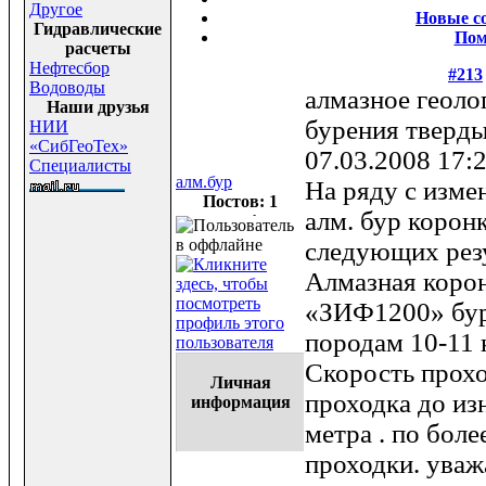
Другое
Новые с
Гидравлические
По
расчеты
Нефтесбор
#213
Водоводы
алмазное геоло
Наши друзья
бурения тверд
НИИ
«СибГеоТех»
07.03.2008 17:
Специалисты
алм.бур
На ряду с изме
Постов: 1
алм. бур корон
следующих резу
Алмазная корон
«ЗИФ1200» бур
породам 10-11 
Скорость прохо
Личная
проходка до из
информация
метра . по бол
проходки. ува