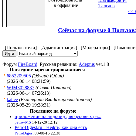
470
Магамедович
Талгаев
<< 
Сейчас на форуме
0
Пользова
[Пользователи]
[Администрация]
[Модераторы]
[Помощни
Форум
FireBoard
. Русская редакция:
Adeptus
ver.1.8
Последние зарегистрировавшиеся
6852209505
(Эдуард Юдин)
(2026-06-14 08:21:59)
WJM3028837
(Савва Потапов)
(2026-06-14 07:26:13)
katiee
(Екатерина Владимировна Зонова)
(2026-05-29 19:28:31)
Последнее на форуме
приложение на андроид для буровых ра...
petrovMS
14-12-20 12:12
PetroDigest.ru - Нефть, как она есть
PetroDigest
03-08-16 22:38