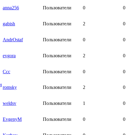
anna256
Пользователи
0
0
gabish
Пользователи
2
0
AndrOstaf
Пользователи
0
0
evgora
Пользователи
2
0
Ссс
Пользователи
0
0
ч
romsky
Пользователи
2
0
weldsv
Пользователи
1
0
EvgenyM
Пользователи
0
0