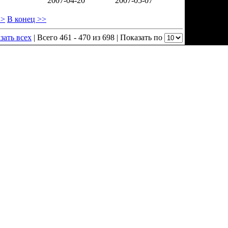
2007-04-20
2007-05-07
 >
В конец >>
зать всех
| Всего 461 - 470 из 698 | Показать по