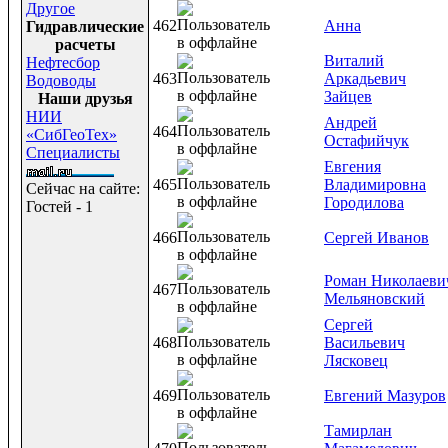
Другое
462
Анна
Гидравлические
расчеты
Виталий
Нефтесбор
463
Аркадьевич
Водоводы
Зайцев
Наши друзья
НИИ
Андрей
464
«СибГеоТех»
Остафийчук
Специалисты
Евгения
465
Владимировна
Сейчас на сайте:
Городилова
Гостей - 1
466
Сергей Иванов
Роман Николаеви
467
Мельяновский
Сергей
468
Васильевич
Лясковец
469
Евгений Мазуров
Тамирлан