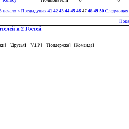
Kurboy
Пользователи
0
0
В начало
< Предыдущая
41
42
43
44
45
46
47
48
49
50
Следующая
Пока
телей и
2
Гостей
ки]
[Друзья]
[V.I.P.]
[Поддержка]
[Команда]