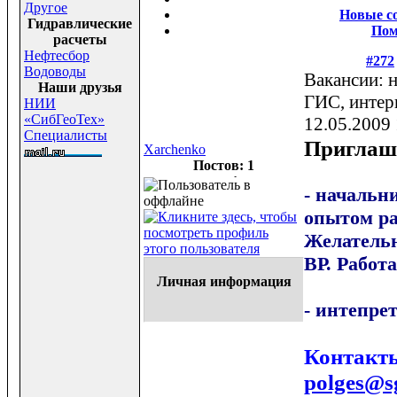
Другое
Новые с
Гидравлические
По
расчеты
Нефтесбор
#272
Водоводы
Вакансии: 
Наши друзья
ГИС, интер
НИИ
«СибГеоТех»
12.05.2009
Специалисты
Приглаш
Xarchenko
Постов: 1
- начальн
опытом ра
Желательн
ВР. Работ
Личная информация
- интепре
Контакты
polges@s