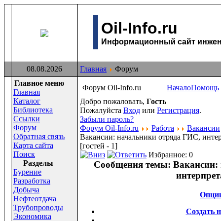
Oil-Info.ru
Информационный сайт инжене
08.08.2026
Главная
Форум
Главное меню
Форум Oil-Info.ru
Начало
Помощь
Главная
Каталог
Добро пожаловать,
Гость
Библиотека
Пожалуйста
Вход
или
Регистрация
.
Ссылки
Забыли пароль?
Форум
Форум Oil-Info.ru
Работа
Вакансии
Обратная связь
Вакансии: начальники отряда ГИС, инт
Карта сайта
[гостей - 1]
Поиск
Избранное: 0
Раздeлы
Сообщения темы:
Вакансии: 
Бурение
интерпре
Разработка
Добыча
Опци
Нефтеотдача
Трубопроводы
Создать 
Экономика