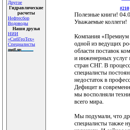
Другое
Гидравлические
#210
расчеты
Полезные книги!
04.
Нефтесбор
Уважаемые коллеги!
Водоводы
Наши друзья
НИИ
Компания «Премиум 
«СибГеоТех»
одной из ведущих ро
Специалисты
области поставок ко
и инженерных услуг 
стран СНГ. В процес
специалисты постоя
недостаток в профес
Дефицит в современ
мы восполняли техни
всего мира.
Мы подумали, что д
специалисты также 