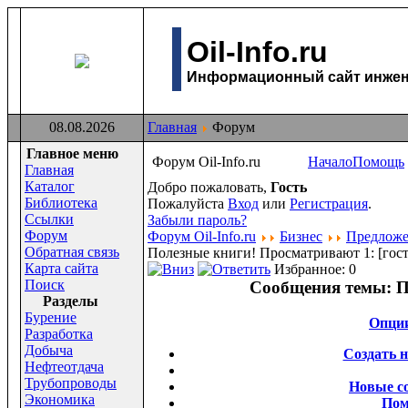
Oil-Info.ru
Информационный сайт инжене
08.08.2026
Главная
Форум
Главное меню
Форум Oil-Info.ru
Начало
Помощь
Главная
Каталог
Добро пожаловать,
Гость
Библиотека
Пожалуйста
Вход
или
Регистрация
.
Ссылки
Забыли пароль?
Форум
Форум Oil-Info.ru
Бизнес
Предлож
Обратная связь
Полезные книги!
Просматривают 1:
[гост
Карта сайта
Избранное: 0
Поиск
Сообщения темы:
П
Раздeлы
Бурение
Опци
Разработка
Добыча
Создать 
Нефтеотдача
Трубопроводы
Новые с
Экономика
По