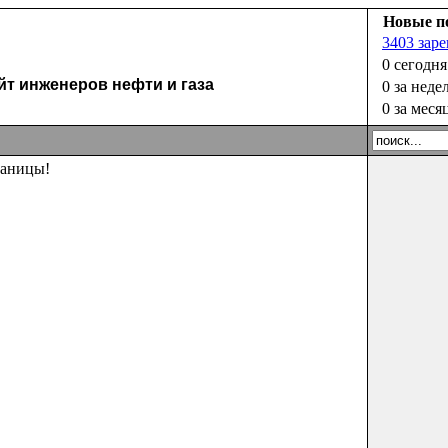
Новые п
3403 зар
0 сегодня
 инженеров нефти и газа
0 за неде
0 за меся
раницы!