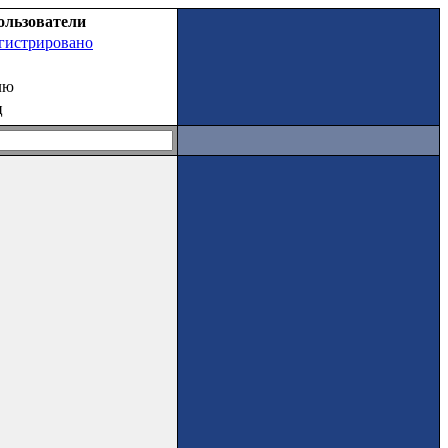
ользователи
егистрировано
лю
ц