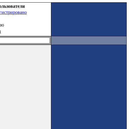
ользователи
егистрировано
лю
ц