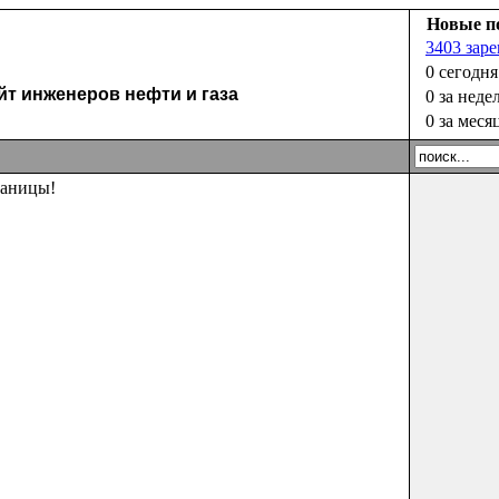
Новые п
3403 зар
0 сегодня
 инженеров нефти и газа
0 за неде
0 за меся
раницы!