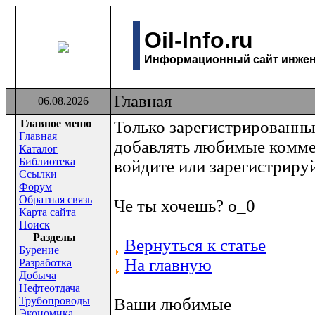
Oil-Info.ru
Информационный сайт инжене
Главная
06.08.2026
Главное меню
Только зарегистрированны
Главная
добавлять любимые комме
Каталог
Библиотека
войдите или зарегистриру
Ссылки
Форум
Обратная связь
Че ты хочешь? о_0
Карта сайта
Поиск
Раздeлы
Вернуться к статье
Бурение
На главную
Разработка
Добыча
Нефтеотдача
Трубопроводы
Ваши любимые
Экономика