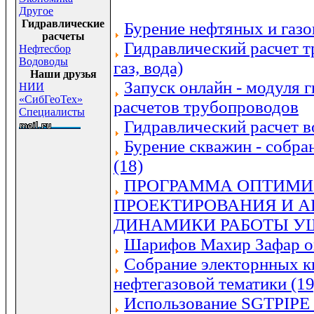
Другое
Гидравлические
Бурение нефтяных и газ
расчеты
Гидравлический расчет т
Нефтесбор
Водоводы
газ, вода)
Наши друзья
Запуск онлайн - модуля 
НИИ
«СибГеоТех»
расчетов трубопроводов
Специалисты
Гидравлический расчет 
Бурение скважин - собра
(18)
ПРОГРАММА ОПТИМИ
ПРОЕКТИРОВАНИЯ И 
ДИНАМИКИ РАБОТЫ У
Шарифов Махир Зафар о
Собрание электорнных к
нефтегазовой тематики (19
Использование SGTPIPE