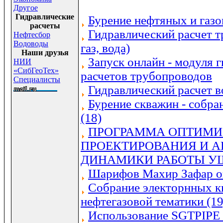
Другое
Гидравлические
Бурение нефтяных и газ
расчеты
Гидравлический расчет т
Нефтесбор
Водоводы
газ, вода)
Наши друзья
Запуск онлайн - модуля 
НИИ
«СибГеоТех»
расчетов трубопроводов
Специалисты
Гидравлический расчет 
Бурение скважин - собра
(18)
ПРОГРАММА ОПТИМИ
ПРОЕКТИРОВАНИЯ И 
ДИНАМИКИ РАБОТЫ У
Шарифов Махир Зафар о
Собрание электорнных к
нефтегазовой тематики (19
Использование SGTPIPE