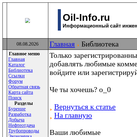
Oil-Info.ru
Информационный сайт инжене
Главная
Библиотека
08.08.2026
Главное меню
Только зарегистрированны
Главная
добавлять любимые комме
Каталог
Библиотека
войдите или зарегистриру
Ссылки
Форум
Обратная связь
Че ты хочешь? о_0
Карта сайта
Поиск
Раздeлы
Вернуться к статье
Бурение
На главную
Разработка
Добыча
Нефтеотдача
Трубопроводы
Ваши любимые
Экономика