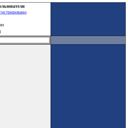
ользователи
егистрировано
лю
ц