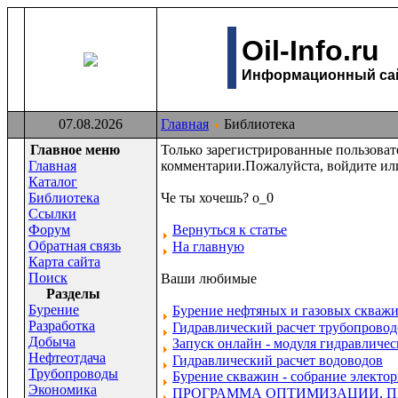
Oil-Info.ru
Информационный сайт
07.08.2026
Главная
Библиотека
Главное меню
Только зарегистрированные пользова
Главная
комментарии.Пожалуйста, войдите или
Каталог
Библиотека
Че ты хочешь? о_0
Ссылки
Форум
Вернуться к статье
Обратная связь
На главную
Карта сайта
Поиск
Ваши любимые
Раздeлы
Бурение
Бурение нефтяных и газовых скваж
Разработка
Гидравлический расчет трубопроводов
Добыча
Запуск онлайн - модуля гидравличе
Нефтеотдача
Гидравлический расчет водоводов
Трубопроводы
Бурение скважин - собрание электор
Экономика
ПРОГРАММА ОПТИМИЗАЦИИ, 